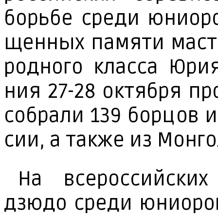
борь­бе сре­ди юни­о­р
щен­ных па­мя­ти мас­т
род­но­го клас­са Юрия
ния 27-28 ок­тяб­ря пр
со­бра­ли 139 бор­цов и
сии, а так­же из Мон­го
На все­рос­сий­ских 
дзю­до сре­ди юни­о­ро