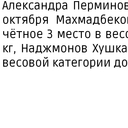
Алек­сан­дра Пер­ми­но­
ок­тяб­ря Мах­мад­бе­
чёт­ное 3 мес­то в ве­с
кг, Над­ж­мо­нов Хуш­к
ве­со­вой ка­те­го­рии до