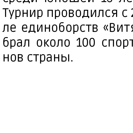
Тур­нир про­во­дил­ся с 
ле еди­но­борств «Ви­т
брал око­ло 100 спорт
нов стра­ны.