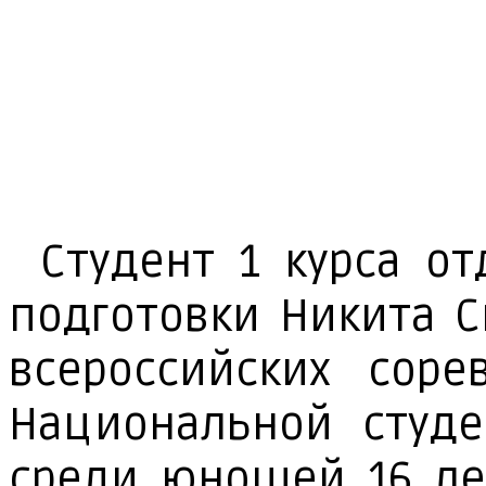
Сту­дент 1 кур­са от­
под­го­тов­ки Ни­ки­та
все­рос­сий­ских со­ре
На­цио­наль­ной сту­де
сре­ди юно­шей 16 ле