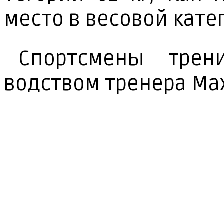
мес­то в ве­со­вой ка­те­
Спорт­сме­ны тре­ни
водст­вом тре­не­ра Мах­