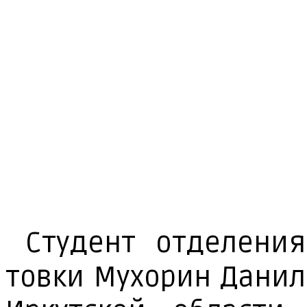
Сту­дент от­де­ле­ни
тов­ки Му­хо­рин Да­ни­