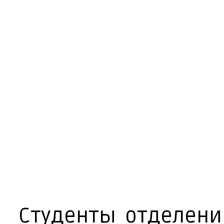
Сту­ден­ты от­де­ле­н