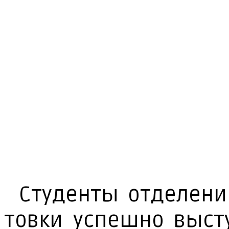
Сту­ден­ты от­де­ле­н
тов­ки успеш­но вы­сту