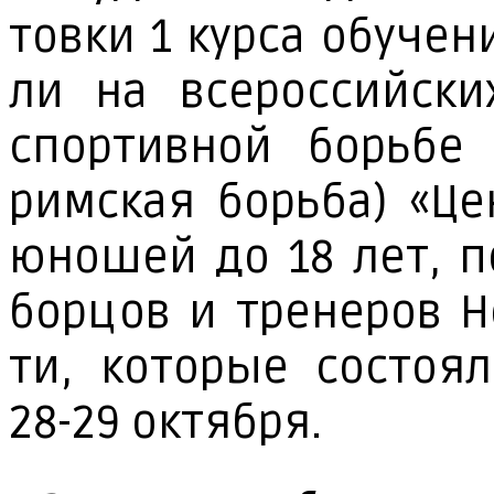
тов­ки 1 кур­са обу­че­
ли на все­рос­сий­ских
спор­тив­ной борь­бе 
рим­ская борь­ба) «Це
юно­шей до 18 лет, по
бор­цов и тре­не­ров Но
ти, ко­то­рые со­сто­я­
28-29 ок­тяб­ря.