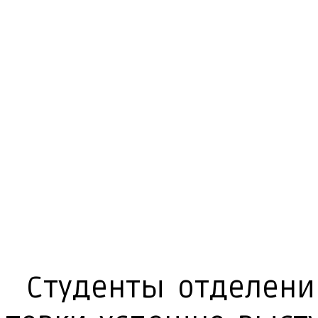
Сту­ден­ты от­де­ле­н