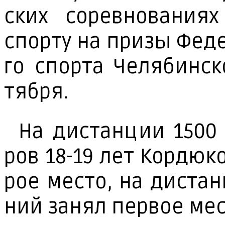
ских со­рев­но­ва­ни­я
спор­ту на при­зы Фе­де
го спор­та Че­ля­бин­с
тяб­ря.
На дис­тан­ции 1500 
ров 18-19 лет Кор­дю­ко
рое мес­то, на дис­тан
ний за­нял пер­вое мес