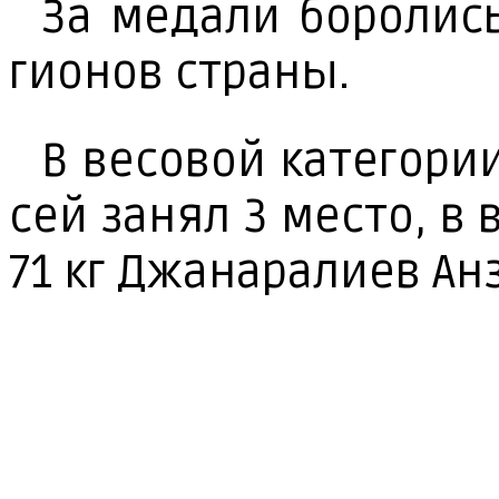
За ме­да­ли бо­ро­лис
гио­нов стра­ны.
В ве­со­вой ка­те­го­р
сей за­нял 3 мес­то, в в
71 кг Джа­на­ра­ли­ев Ан­