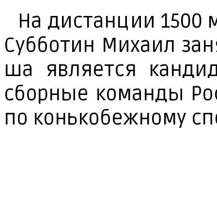
На дис­тан­ции 1500 
Суб­бо­тин Ми­ха­ил за­
ша яв­ля­ет­ся кан­ди
сбор­ные ко­ман­ды Рос
по конь­ко­беж­но­му сп