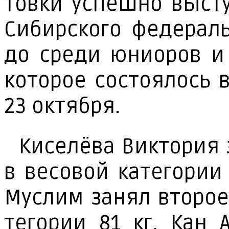
тов­ки успеш­но вы­сту
Си­бир­ско­го фе­де­рал
до сре­ди юни­о­ров и
ко­то­рое со­сто­я­лось
23 ок­тяб­ря.
Ки­се­лёва Вик­то­рия 
в ве­со­вой ка­те­го­ри
Мус­лим за­нял вто­рое
те­го­рии 81 кг, Кан А