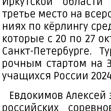
Ир­кут­ской об­лас­ти
третье мес­то на все­ро
ни­ях по кёр­лин­гу ср
ко­то­рые с 20 по 27 ок
Санкт-Пе­тер­бур­ге. Т
роч­ным стар­том на З
уча­щих­ся Рос­сии 2024
Ев­до­ки­мов Алек­сей 
рос­сий­ских со­рев­н