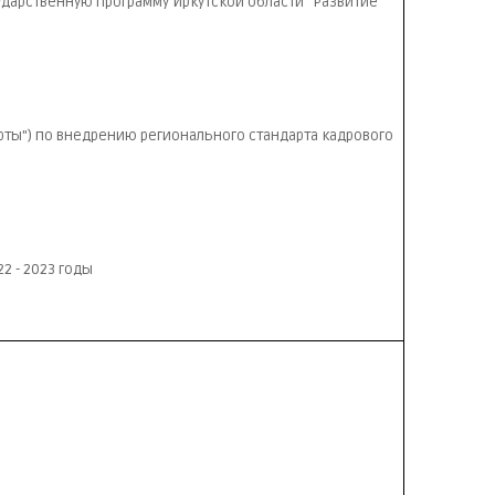
ударственную программу Иркутской области "Развитие
ты") по внедрению регионального стандарта кадрового
2 - 2023 годы