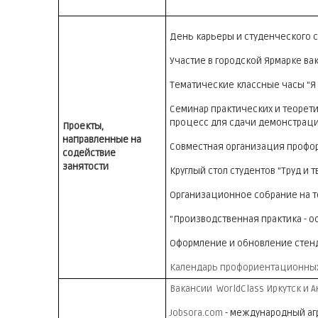
День карьеры и студенческого 
Участие в городской Ярмарке ва
Тематические классные часы "Я
Семинар практических и теорети
процесс для сдачи демонстрацио
Проекты,
направленные на
Совместная организация профо
содействие
занятости
Круглый стол студентов "Труд и 
Организационное собрание на т
"Производственная практика - о
Оформление и обновление стенд
Календарь профориентационны
Вакансии WorldClass Иркутск и А
Jobsora.com
- международный агр