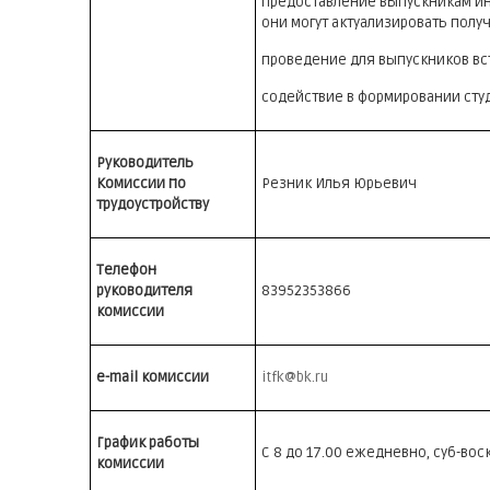
предоставление выпускникам ин
они могут актуализировать полу
проведение для выпускников вс
содействие в формировании сту
Руководитель
Комиссии по
Резник Илья Юрьевич
трудоустройству
Телефон
руководителя
83952353866
комиссии
e-mail комиссии
itfk@bk.ru
График работы
С 8 до 17.00 ежедневно, суб-вос
комиссии