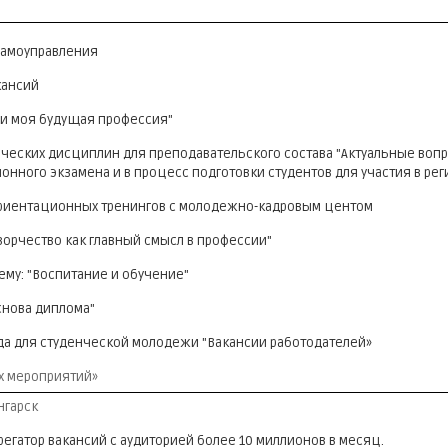
самоуправления
кансий
 и моя будущая профессия"
ческих дисциплин для преподавательского состава "Актуальные вопр
нного экзамена и в процесс подготовки студентов для участия в ре
риентационных тренингов с молодежно-кадровым центом
творчество как главный смысл в профессии"
ему: "Воспитание и обучение"
снова диплома"
а для студенческой молодежи "Вакансии работодателей»
х мероприятий»
нгарск
егатор вакансий с аудиторией более 10 миллионов в месяц.