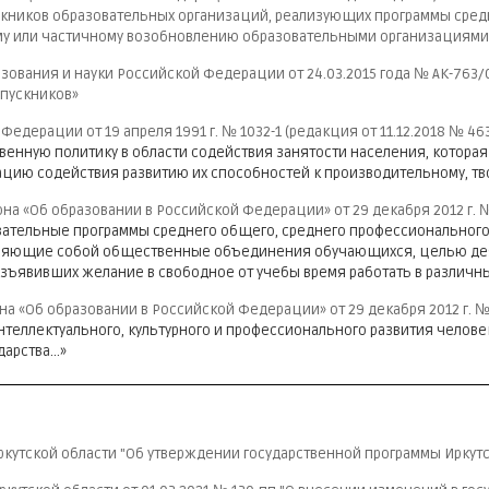
скников образовательных организаций, реализующих программы сред
му или частичному возобновлению образовательными организациями
ования и науки Российской Федерации от 24.03.2015 года № АК-763
ыпускников»
Федерации от 19 апреля 1991 г. № 1032-1 (редакция от 11.12.2018 № 4
венную политику в области содействия занятости населения, которая
ацию содействия развитию их способностей к производительному, тв
на «Об образовании в Российской Федерации» от 29 декабря 2012 г. 
тельные программы среднего общего, среднего профессионального 
вляющие собой общественные объединения обучающихся, целью дея
изъявивших желание в свободное от учебы время работать в различн
а «Об образовании в Российской Федерации» от 29 декабря 2012 г. №
теллектуального, культурного и профессионального развития человека
дарства…»
кутской области "Об утверждении государственной программы Иркутско