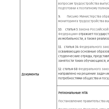
вопросам трудоустройства выпу
подготовки к поэтапному полно
9.
Письмо Министерства образ
мониторинга трудоустройства в
10. статья 5
Закона Российской 
Федерации»
отражает государст
их мобильности, а также реализ
11. статья 34
Федерального зако
осваивающих основные образова
студенческие отряды, предста
занятости таких обучающихся, 
12. статья 68
Федерального закон
направлено на решение задач ин
Документы
потребностями общества и госу
Региональные НПА
Постановление правительства ир