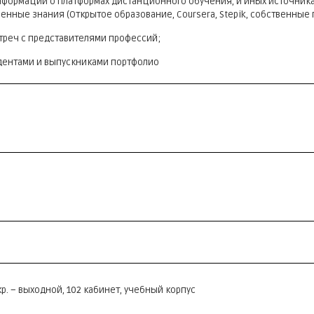
формации о платформах дистанционного обучения, и иных источниках
ченные знания (Открытое образование, Coursera, Stepik, собственные 
треч с представителями профессий;
дентами и выпускниками портфолио
кр. – выходной, 102 кабинет, учебный корпус