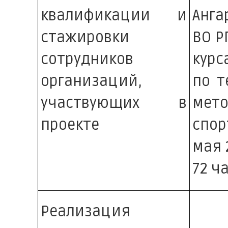
квалификации и
Анга
стажировки
ВО Р
сотрудников
кур
организаций,
по т
участвующих в
мето
проекте
спор
мая 
72 ч
Реализация