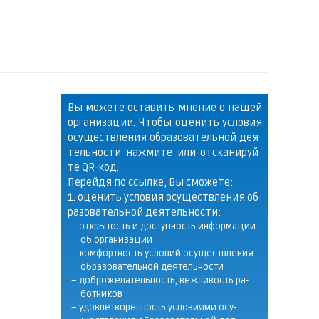
Вы мо­же­те оста­вить мне­ние о на­шей
ор­га­ни­за­ции. Что­бы оце­нить усло­вия
осу­щест­вле­ния об­ра­зо­ва­тель­ной де­я­
тель­нос­ти на­жми­те или от­ска­ни­руй­
те QR-код.
Пе­рей­дя по ссыл­ке, Вы смо­же­те:
1. оце­нить усло­вия осу­щест­вле­ния об­
ра­зо­ва­тель­ной де­я­тель­нос­ти:
– от­кры­тость и до­ступ­ность ин­фор­ма­ции
об ор­га­ни­за­ции
– ком­форт­ность усло­вий осу­щест­вле­ния
об­ра­зо­ва­тель­ной де­я­тель­нос­ти
– до­бро­же­ла­тель­ность, веж­ли­вость ра­
бот­ни­ков
– удов­летво­рен­ность усло­ви­я­ми осу­