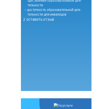
щест­вле­ния об­ра­зо­ва­тель­ной де­я­
тель­нос­ти
– до­ступ­ность об­ра­зо­ва­тель­ной де­я­
тель­нос­ти для ин­ва­ли­дов
2. оста­вить от­зыв